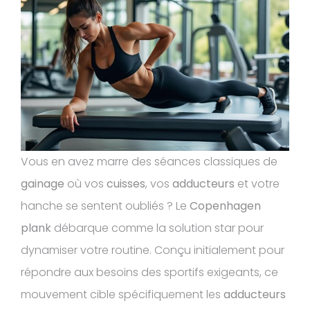
Vous en avez marre des séances classiques de
gainage
où vos
cuisses
, vos
adducteurs
et votre
hanche se sentent oubliés ? Le
Copenhagen
plank
débarque comme la solution star pour
dynamiser votre routine. Conçu initialement pour
répondre aux besoins des sportifs exigeants, ce
mouvement cible spécifiquement les
adducteurs