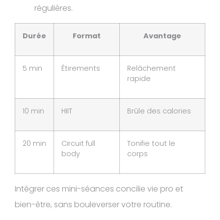
régulières.
Durée
Format
Avantage
5 min
Étirements
Relâchement
rapide
10 min
HIIT
Brûle des calories
20 min
Circuit full
Tonifie tout le
body
corps
Intégrer ces mini-séances concilie vie pro et
bien-être, sans bouleverser votre routine.